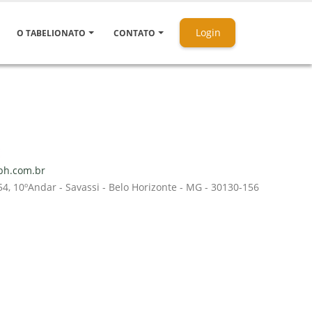
Login
O TABELIONATO
CONTATO
bh.com.br
, 10ºAndar - Savassi - Belo Horizonte - MG - 30130-156